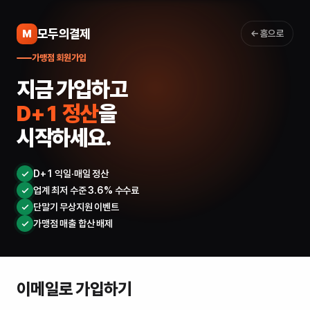
모두의결제
M
홈으로
가맹점 회원가입
지금 가입하고
D+1 정산
을
시작하세요.
D+1 익일·매일 정산
업계 최저 수준 3.6% 수수료
단말기 무상지원 이벤트
가맹점 매출 합산 배제
이메일로 가입하기